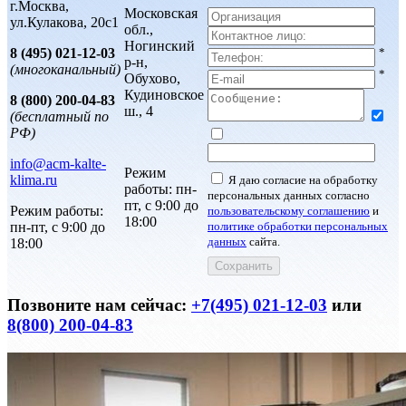
г.Москва,
Московская
ул.Кулакова, 20с1
обл.,
Ногинский
8 (495) 021-12-03
*
р-н,
(многоканальный)
*
Обухово,
Кудиновское
8 (800) 200-04-83
ш., 4
(бесплатный по
РФ)
info@acm-kalte-
Режим
klima.ru
Я даю согласие на обработку
работы: пн-
персональных данных согласно
пт, с 9:00 до
Режим работы:
пользовательскому соглашению
и
18:00
пн-пт, с 9:00 до
политике обработки персональных
данных
сайта.
18:00
Позвоните нам сейчас:
+7(495) 021-12-03
или
8(800) 200-04-83