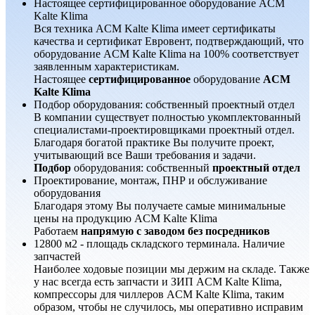
Настоящее сертифицированное оборудование ACM
Kalte Klima
Вся техника ACM Kalte Klima имеет сертификаты
качества и сертификат Евровент, подтверждающий, что
оборудование ACM Kalte Klima на 100% соответствует
заявленным характеристикам.
Настоящее
сертифицированное
оборудование
ACM
Kalte Klima
Подбор оборудования: собственный проектный отдел
В компании существует полностью укомплектованный
специалистами-проектировщиками проектный отдел.
Благодаря богатой практике Вы получите проект,
учитывающий все Ваши требования и задачи.
Подбор
оборудования: собственный
проектный отдел
Проектирование, монтаж, ПНР и обслуживание
оборудования
Благодаря этому Вы получаете самые минимальные
цены на продукцию ACM Kalte Klima
Работаем
напрямую с заводом без посредников
12800 м2 - площадь складского терминала. Наличие
запчастей
Наиболее ходовые позиции мы держим на складе. Также
у нас всегда есть запчасти и ЗИП ACM Kalte Klima,
компрессоры для чиллеров ACM Kalte Klima, таким
образом, чтобы не случилось, мы оперативно исправим