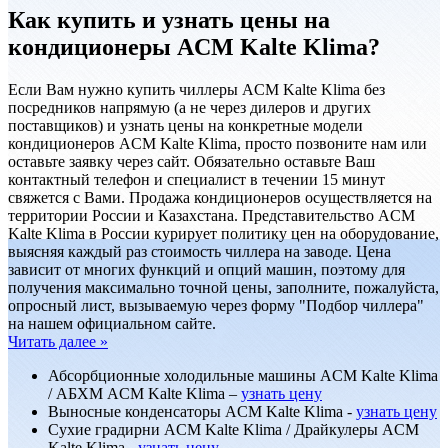
Как купить и узнать цены на
кондиционеры ACM Kalte Klima?
Если Вам нужно купить чиллеры ACM Kalte Klima без
посредников напрямую (а не через дилеров и других
поставщиков) и узнать цены на конкретные модели
кондиционеров ACM Kalte Klima, просто позвоните нам или
оставьте заявку через сайт. Обязательно оставьте Ваш
контактный телефон и специалист в течении 15 минут
свяжется с Вами. Продажа кондиционеров осуществляется на
территории России и Казахстана. Представительство ACM
Kalte Klima в России курирует политику цен на оборудование,
выясняя каждый раз стоимость чиллера на заводе. Цена
зависит от многих функций и опций машин, поэтому для
получения максимально точной цены, заполните, пожалуйста,
опросный лист, вызываемую через форму "Подбор чиллера"
на нашем официальном сайте.
Читать далее »
Абсорбционные холодильные машины ACM Kalte Klima
/ АБХМ ACM Kalte Klima –
узнать цену
Выносные конденсаторы ACM Kalte Klima -
узнать цену
Сухие градирни ACM Kalte Klima / Драйкулеры ACM
Kalte Klima -
узнать цену