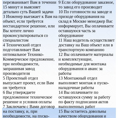
перезванивает Вам в течении
9
Если оборудование заказное,
15 минут и выясняет
то завод его производит
детально суть Вашей задачи
10
По готовности на заводе и
3
Инженер выезжает к Вам на
приходе оборудования на
объект, если требуется
склад в Москве менеджер Вас
нестандартное решение, или
информирует, Вы оплачиваете
Вы хотите лично
оставшуюся часть за
проконсультироваться со
оборудование
специалистом
11
Наш водитель осуществляет
4
Технический отдел
доставку на Ваш объект или в
подготавливает Вам
транспортную компанию
оптимальное Технико-
12
Вы оплачиваете материалы
Коммерческое предложение,
и комплектующие,
при необходимости,
необходимые для монтажа
запрашивая завод
оборудования и аванс за
производителя
работы
5
Проектный отдел
13
Монтажный отдел
выпускает проект, если Вам
выполняет монтаж и пуско-
он требуется
наладочные работы
6
Вы утверждаете
14
Вы оплачиваете по
предложенное техническое
оставшуюся сумму за работу
решение и условия оплаты
по факту подписания актов
7
Заключаем с Вами договор
выполненных работ
на поставку, и, при
15
Вы остаетесь довольны
необходимости, на пуско-
качеством оборудования и